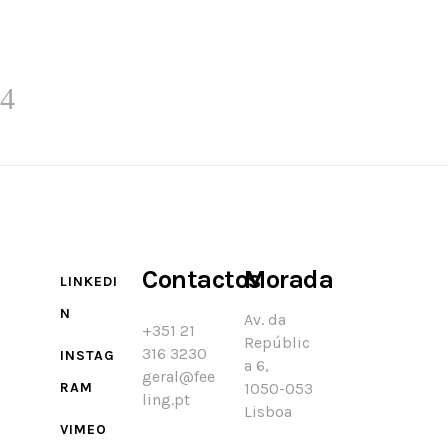
Contactos
Morada
LINKEDI
N
Av. da
+351 21
Repúblic
316 3230
INSTAG
a 6,
geral@fee
RAM
1050-053
ling.pt
Lisboa
VIMEO