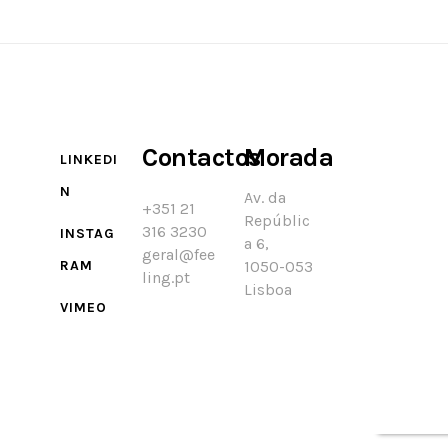
Contactos
Morada
LINKEDI
N
Av. da
+351 21
Repúblic
316 3230
INSTAG
a 6,
geral@fee
RAM
1050-053
ling.pt
Lisboa
VIMEO