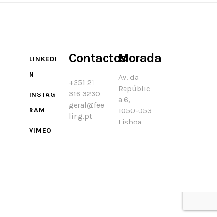
Contactos
Morada
LINKEDI
N
Av. da
+351 21
Repúblic
316 3230
INSTAG
a 6,
geral@fee
RAM
1050-053
ling.pt
Lisboa
VIMEO