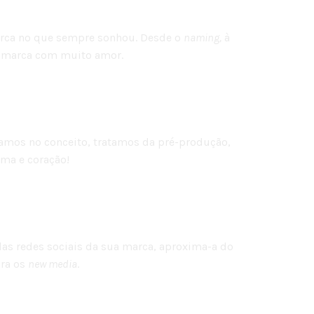
 marca no que sempre sonhou. Desde o
naming,
à
ua marca com muito amor.
samos no conceito, tratamos da pré-produção,
lma e coração!
das redes sociais da sua marca, aproxima-a do
ara os
new media
.