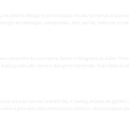
ntes, na área do design e comunicação visual, tornamos a sua
 design de catálogos, campanhas… nós, por cá, tratamos a s
Feeling Productions
 a campanha da sua marca, desde a fotografia ao vídeo. Pen
 à pós-produção, como o design e impressão. Tudo feito de a
Feeling Digital
ucial para as marcas criarem fãs. A
Feeling,
através da gestão 
nvolve e gere
web sites
, entre outros serviços direccionados p