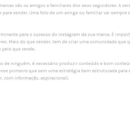
arcas são os amigos e familiares dos seus seguidores. A ver
não para vender. Uma foto de um amigo ou familiar vai sempr
rminante para o sucesso do instagram da sua marca. É importan
es. Mais do que vender, tem de criar uma comunidade que qu
e pelo que vende.
o de ninguém, é necessário produzir conteúdo e bom conteúdo.
ense primeiro que sem uma estratégia bem estruturada para a
r, com informação, aspiracional).