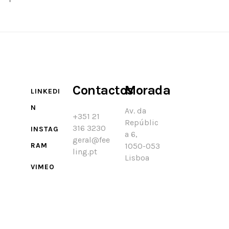
Contactos
Morada
LINKEDI
N
Av. da
+351 21
Repúblic
316 3230
INSTAG
a 6,
geral@fee
RAM
1050-053
ling.pt
Lisboa
VIMEO