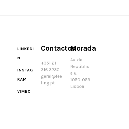
Contactos
Morada
LINKEDI
N
Av. da
+351 21
Repúblic
316 3230
INSTAG
a 6,
geral@fee
RAM
1050-053
ling.pt
Lisboa
VIMEO