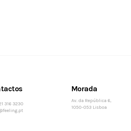
tactos
Morada
Av. da República 6,
21 316 3230
1050-053 Lisboa
@feeling.pt