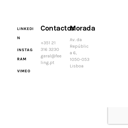
Contactos
Morada
LINKEDI
N
Av. da
+351 21
Repúblic
316 3230
INSTAG
a 6,
geral@fee
RAM
1050-053
ling.pt
Lisboa
VIMEO