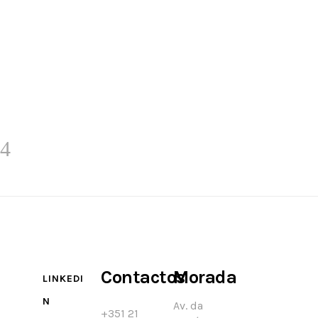
Contactos
Morada
LINKEDI
N
Av. da
+351 21