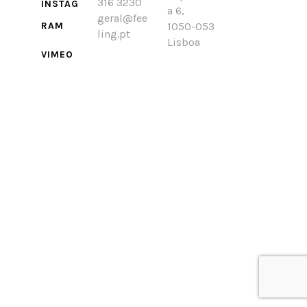
316 3230
INSTAG
a 6,
geral@fee
RAM
1050-053
ling.pt
Lisboa
VIMEO