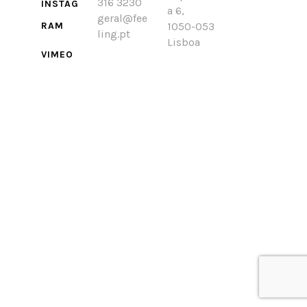
316 3230
INSTAG
a 6,
geral@fee
RAM
1050-053
ling.pt
Lisboa
VIMEO