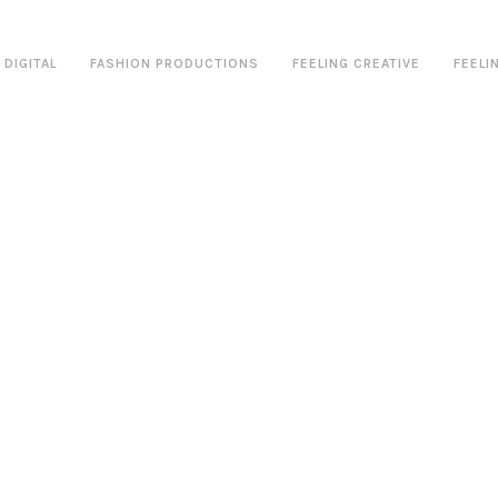
DIGITAL
FASHION PRODUCTIONS
FEELING CREATIVE
FEELI
3 NOVEMBRO, 2025
8 NOVEMBRO,
LocoLuxo // Social Media
V Sportswear
8 NOVEMBRO, 2024
23 NOVEMBRO
Lowell // Social Media
Bloom Basi