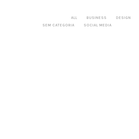
SORT BLOG:
ALL
BUSINESS
DESIGN
SEM CATEGORIA
SOCIAL MEDIA
8 ABRIL, 2026
Widi Care // Social Media
8 NOVEMBRO, 2024
V SPORTSWEAR CAMPANHA 2024